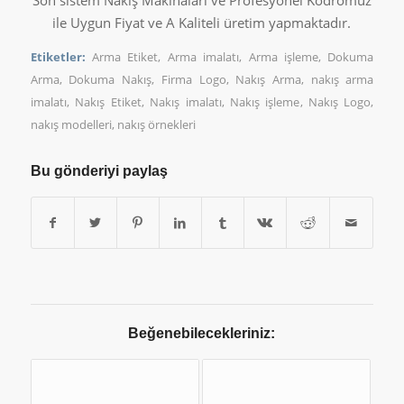
Son sistem Nakış Makinaları ve Profesyonel Kodromuz
ile Uygun Fiyat ve A Kaliteli üretim yapmaktadır.
Etiketler:
Arma Etiket
,
Arma imalatı
,
Arma işleme
,
Dokuma
Arma
,
Dokuma Nakış
,
Firma Logo
,
Nakış Arma
,
nakış arma
imalatı
,
Nakış Etiket
,
Nakış imalatı
,
Nakış işleme
,
Nakış Logo
,
nakış modelleri
,
nakış örnekleri
Bu gönderiyi paylaş
Beğenebilecekleriniz: