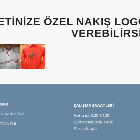
ETINIZE ÖZEL NAKIŞ LOG
VEREBILIRSI
RESİ
ÇALIŞMA SAAATLERİ
h. Kartal Cad.
Hafta içi: 8:00-19:00
Cumartesi: 8:00-14:00
İSTANBUL
Pazar: Kapalı