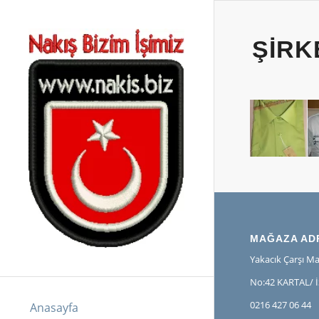
ŞIRK
MAĞAZA AD
Yakacık Çarşı Ma
No:42 KARTAL/ 
0216 427 06 44
Anasayfa