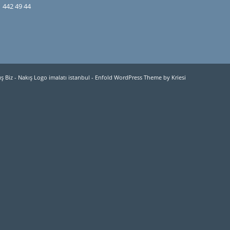
 442 49 44
ş Biz - Nakış Logo imalatı istanbul
-
Enfold WordPress Theme by Kriesi