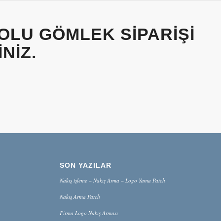
OLU GÖMLEK SIPARIŞI
NIZ.
SON YAZILAR
Nakış işleme – Nakış Arma – Logo Yama Patch
Nakış Arma Patch
Firma Logo Nakış Arması