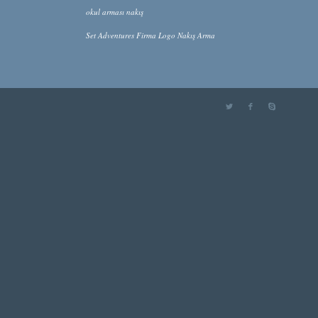
okul arması nakış
Set Adventures Firma Logo Nakış Arma