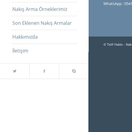
WhatsApp : 0541
Nakış Arma Örneklerimiz
Son Eklenen Nakış Armalar
Hakkımızda
© Telif Hakkı -
Nakı
İletişim