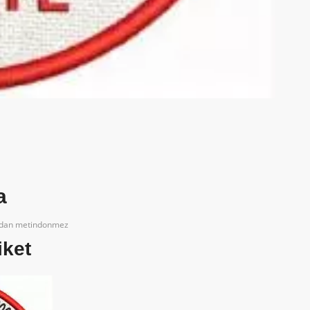
a
ndan
metindonmez
iket