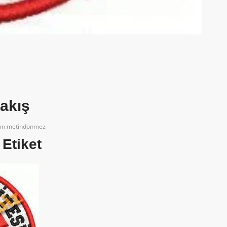
akış
dan
metindonmez
Etiket