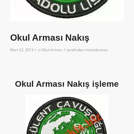
Okul Arması Nakış
/
/
Mart 22, 2013
in
Okul Arması
tarafından
metindonmez
Okul Arması Nakış işleme