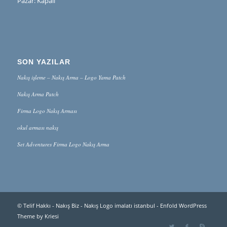
Pazar: Kapalı
SON YAZILAR
Nakış işleme – Nakış Arma – Logo Yama Patch
Nakış Arma Patch
Firma Logo Nakış Arması
okul arması nakış
Set Adventures Firma Logo Nakış Arma
© Telif Hakkı -
Nakış Biz - Nakış Logo imalatı istanbul
-
Enfold WordPress
Theme by Kriesi