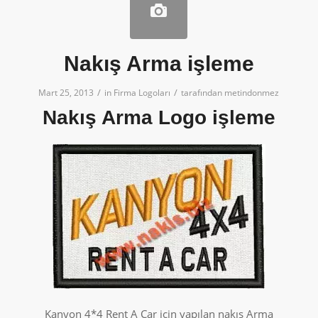
Nakış Arma işleme
/
/
Mart 25, 2013
in
Firma Logoları
tarafından
metindonmez
Nakış Arma Logo işleme
Kanyon 4*4 Rent A Car için yapılan nakış Arma