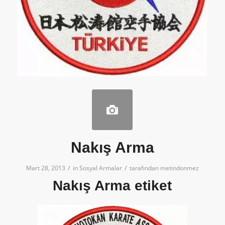
Nakış Arma
/
/
Mart 28, 2013
in
Sosyal Armalar
tarafından
metindonmez
Nakış Arma etiket