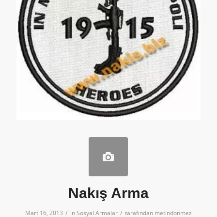
Nakış Arma
/
/
Mart 16, 2013
in
Sosyal Armalar
tarafından
metindonmez