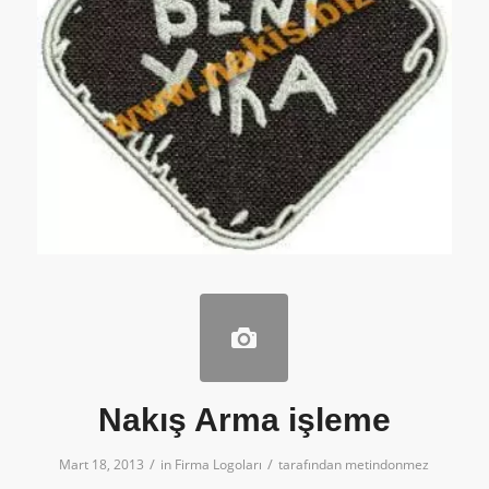
Nakış Arma işleme
/
/
Mart 18, 2013
in
Firma Logoları
tarafından
metindonmez