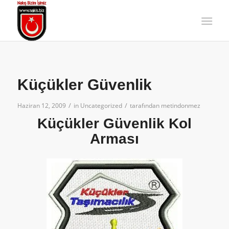
Küçükler Güvenlik
/
/
Haziran 12, 2009
in
Uncategorized
tarafından
metindonmez
Küçükler Güvenlik Kol
Arması