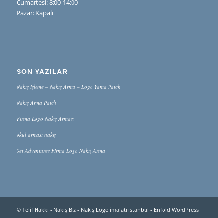
Cumartesi: 8:00-14:00
Pazar: Kapalı
SON YAZILAR
Nakış işleme – Nakış Arma – Logo Yama Patch
Nakış Arma Patch
Firma Logo Nakış Arması
okul arması nakış
Set Adventures Firma Logo Nakış Arma
© Telif Hakkı -
Nakış Biz - Nakış Logo imalatı istanbul
-
Enfold WordPress