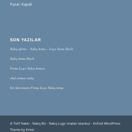
Pazar: Kapalı
SON YAZILAR
Nakış işleme – Nakış Arma – Logo Yama Patch
Nakış Arma Patch
Firma Logo Nakış Arması
okul arması nakış
Set Adventures Firma Logo Nakış Arma
© Telif Hakkı -
Nakış Biz - Nakış Logo imalatı istanbul
-
Enfold WordPress
Theme by Kriesi