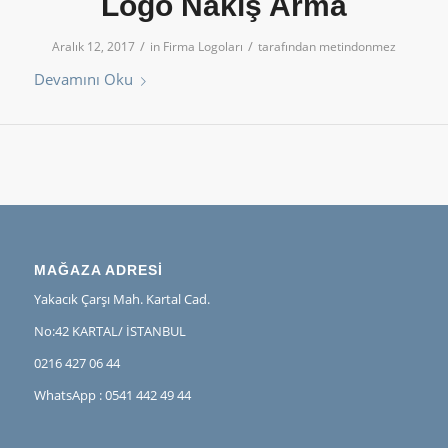
Logo Nakış Arma
/
/
Aralık 12, 2017
in
Firma Logoları
tarafından
metindonmez
Devamını Oku
MAĞAZA ADRESİ
Yakacık Çarşı Mah. Kartal Cad.
No:42 KARTAL/ İSTANBUL
0216 427 06 44
WhatsApp : 0541 442 49 44