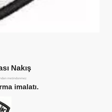
ası Nakış
ından
metindonmez
rma imalatı.