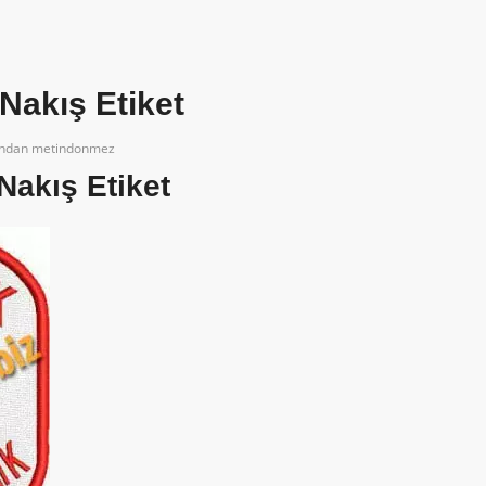
Nakış Etiket
ından
metindonmez
Nakış Etiket