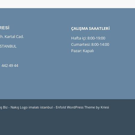
RESİ
ÇALIŞMA SAAATLERİ
h. Kartal Cad.
Hafta içi: 8:00-19:00
Cumartesi: 8:00-14:00
İSTANBUL
Pazar: Kapalı
 442 49 44
ş Biz - Nakış Logo imalatı istanbul
-
Enfold WordPress Theme by Kriesi