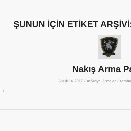
ŞUNUN IÇIN ETIKET ARŞIVI
Nakış Arma P
/
/
Aralık 14, 2017
in
Sosyal Armalar
tarafı
u