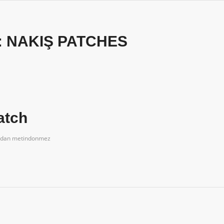
:
NAKIŞ PATCHES
atch
ndan
metindonmez