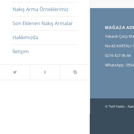
Nakış Arma Örneklerimiz
Son Eklenen Nakış Armalar
MAĞAZA AD
Yakacık Çarşı Ma
Hakkımızda
No:42 KARTAL/ 
İletişim
0216 427 06 44
WhatsApp : 0541
© Telif Hakkı -
Nakı