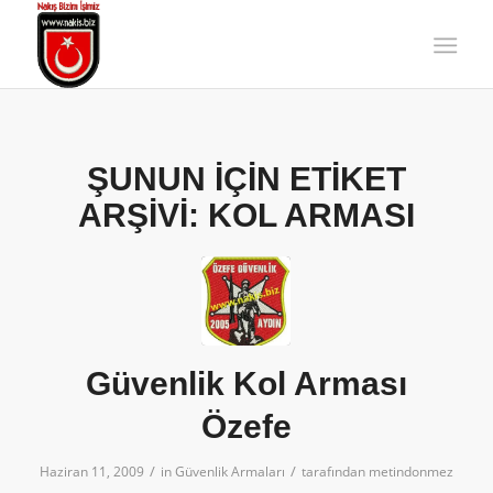
ŞUNUN IÇIN ETIKET
ARŞIVI:
KOL ARMASI
Güvenlik Kol Arması
Özefe
/
/
Haziran 11, 2009
in
Güvenlik Armaları
tarafından
metindonmez