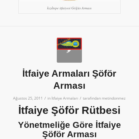
kızıltepe itfaiyesi Göğüs Arması
İtfaiye Armaları Şöför
Arması
/
/
Ağustos 25, 2011
in
İtfaiye Armaları
tarafından
metindonmez
İtfaiye Şöför Rütbesi
Yönetmeliğe Göre İtfaiye
Şöför Arması