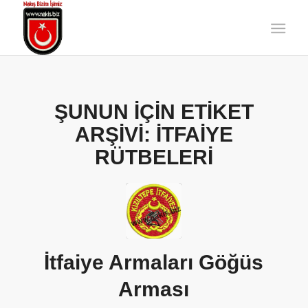
ŞUNUN IÇIN ETIKET
ARŞIVI:
İTFAIYE
RÜTBELERI
İtfaiye Armaları Göğüs
Arması