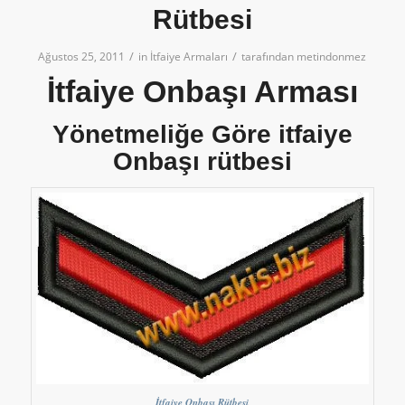
Rütbesi
/
/
Ağustos 25, 2011
in
İtfaiye Armaları
tarafından
metindonmez
İtfaiye Onbaşı Arması
Yönetmeliğe Göre itfaiye
Onbaşı rütbesi
İtfaiye Onbaşı Rütbesi