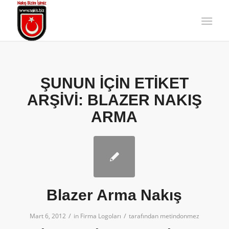
ŞUNUN IÇIN ETIKET
ARŞIVI:
BLAZER NAKIŞ
ARMA
Blazer Arma Nakış
/
/
Mart 6, 2012
in
Firma Logoları
tarafından
metindonmez