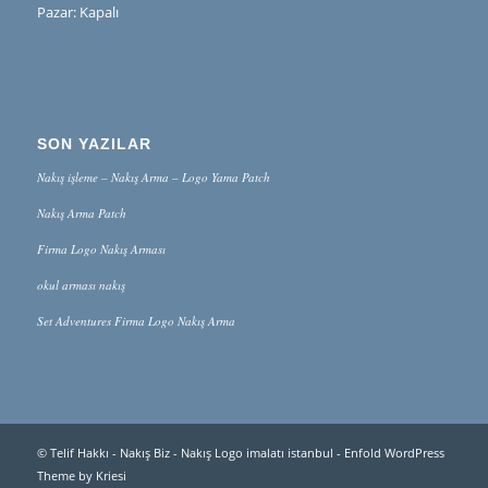
Pazar: Kapalı
SON YAZILAR
Nakış işleme – Nakış Arma – Logo Yama Patch
Nakış Arma Patch
Firma Logo Nakış Arması
okul arması nakış
Set Adventures Firma Logo Nakış Arma
© Telif Hakkı -
Nakış Biz - Nakış Logo imalatı istanbul
-
Enfold WordPress
Theme by Kriesi