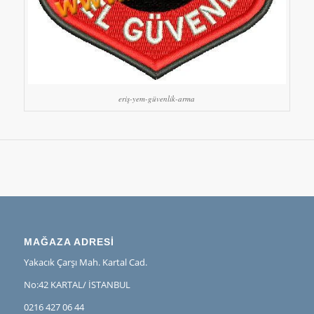
eriş-yem-güvenlik-arma
MAĞAZA ADRESİ
Yakacık Çarşı Mah. Kartal Cad.
No:42 KARTAL/ İSTANBUL
0216 427 06 44