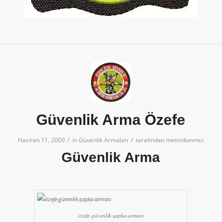
Güvenlik Arma Özefe
/
/
Haziran 11, 2009
in
Güvenlik Armaları
tarafından
metindonmez
Güvenlik Arma
özefe-güvenlik-şapka-arması