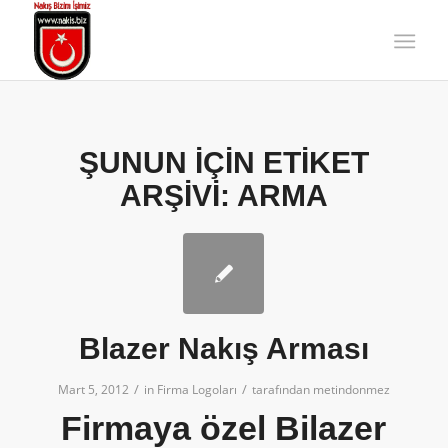
ŞUNUN IÇIN ETIKET
ARŞIVI:
ARMA
Blazer Nakış Arması
/
/
Mart 5, 2012
in
Firma Logoları
tarafından
metindonmez
Firmaya özel Bilazer