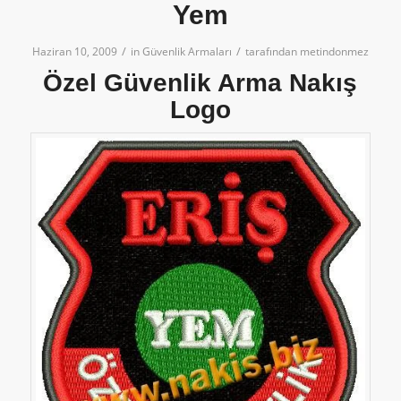
Yem
/
/
Haziran 10, 2009
in
Güvenlik Armaları
tarafından
metindonmez
Özel Güvenlik Arma
Nakış
Logo