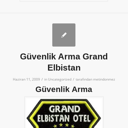
Güvenlik Arma Grand
Elbistan
/
/
Haziran 11, 2009
in
Uncategorized
tarafından
metindonmez
Güvenlik Arma