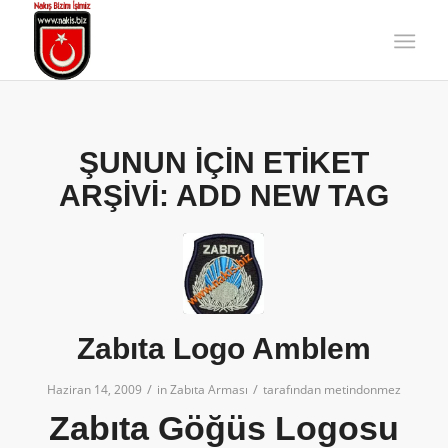
ŞUNUN IÇIN ETIKET
ARŞIVI:
ADD NEW TAG
Zabıta Logo Amblem
/
/
Haziran 14, 2009
in
Zabıta Arması
tarafından
metindonmez
Zabıta Göğüs Logosu