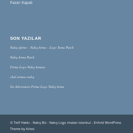
Pazar: Kapalı
SON YAZILAR
Nakış işleme – Nakış Arma – Logo Yama Patch
Nakış Arma Patch
Firma Logo Nakış Arması
okul arması nakış
Set Adventures Firma Logo Nakış Arma
© Telif Hakkı -
Nakış Biz - Nakış Logo imalatı istanbul
-
Enfold WordPress
Theme by Kriesi