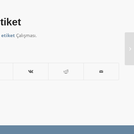
tiket
 etiket
Çalışması.
Na