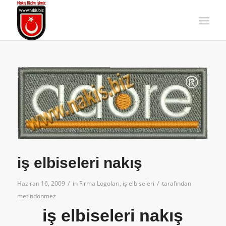
iş elbiseleri nakış
/
/
Haziran 16, 2009
in
Firma Logoları
,
iş elbiseleri
tarafından
metindonmez
iş elbiseleri nakış