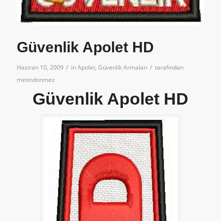
Güvenlik Apolet HD
/
/
Haziran 10, 2009
in
Apolet
,
Güvenlik Armaları
tarafından
metindonmez
Güvenlik Apolet HD